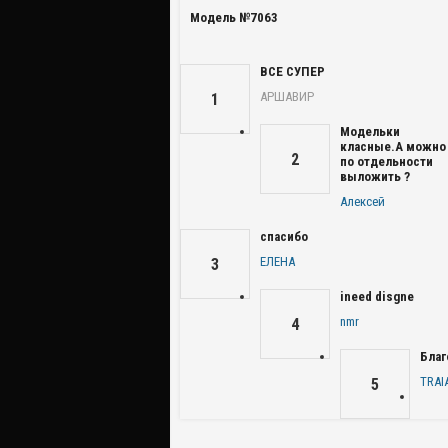
Модель №7063
ВСЕ СУПЕР
АРШАВИР
1
Модельки
класные.А можно
2
по отдельности
выложить ?
Алексей
спасибо
ЕЛЕНА
3
ineed disgne
nmr
4
Благ
TRAI
5