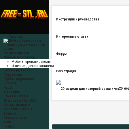
Инструкции и руководства
Главная
Интересные статьи
Панно и картины
Форум
Мебель и интерьер
Мебель, кровати , столы
Интерьер, декор, капители
Охота и рыбалка
Регистрация
Персонажи
Гербы, медальоны
Религия
Часы
2D мо
Ювелирка
Рамки и багеты
3D модели 4 Axis CNC
Нарды, шахматы
Животные, птицы
Техника
Ножи, топоры
Азия
Разное