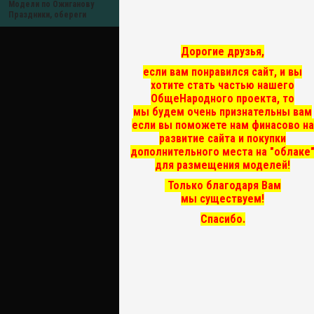
Модели по Ожиганову
Праздники, обереги
Дорогие друзья,
если вам понравился сайт, и вы
хотите стать частью нашего
ОбщеНародного проекта, то
мы
будем очень признательны вам
если вы поможете нам финасово на
развитие сайта и покупки
дополнительного места на "облаке
для размещения моделей!
Только благодаря Вам
мы существуем!
Спасибо.