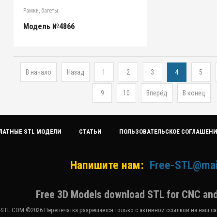
Рамки, багеты
Модель №4866
В начало
Назад
1
2
3
4
5
9
10
Вперёд
В конец
ЛАТНЫЕ STL МОДЕЛИ
СТАТЬИ
ПОЛЬЗОВАТЕЛЬСКОЕ СОГЛАШЕН
Напишите нам:
Free-STL@mai
Free 3D Models download STL for CNC and
-STL.COM ©2026 Перепечатка разрешается только с активной ссылкой на наш сай