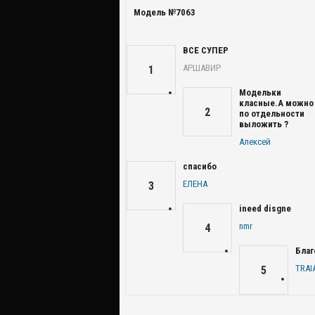
Модель №7063
ВСЕ СУПЕР
АРШАВИР
1
Модельки
класные.А можно
2
по отдельности
выложить ?
Алексей
спасибо
ЕЛЕНА
3
ineed disgne
nmr
4
Благ
TRAI
5