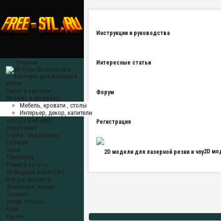
Инструкции и руководства
Главная
Интересные статьи
Панно и картины
Форум
Мебель и интерьер
Мебель, кровати , столы
Интерьер, декор, капители
Охота и рыбалка
Регистрация
Персонажи
Гербы, медальоны
Религия
Часы
2D мо
Ювелирка
Рамки и багеты
3D модели 4 Axis CNC
Нарды, шахматы
Животные, птицы
Техника
Ножи, топоры
Азия
Разное