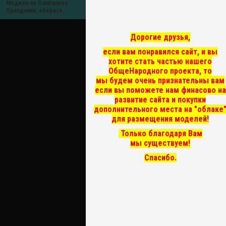
Модели по Ожиганову
Праздники, обереги
Дорогие друзья,
если вам понравился сайт, и вы
хотите стать частью нашего
ОбщеНародного проекта, то
мы
будем очень признательны вам
если вы поможете нам финасово на
развитие сайта и покупки
дополнительного места на "облаке
для размещения моделей!
Только благодаря Вам
мы существуем!
Спасибо.