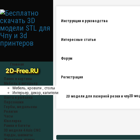
Инструкции и руководства
Интересные статьи
Форум
Главная
Регистрация
Панно и картины
Мебель и интерьер
Мебель, кровати , столы
Интерьер, декор, капители
2D мо
Охота и рыбалка
Персонажи
Гербы, медальоны
Религия
Часы
Ювелирка
Рамки и багеты
3D модели 4 Axis CNC
Нарды, шахматы
Животные, птицы