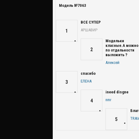
Модель №7063
ВСЕ СУПЕР
АРШАВИР
1
Модельки
класные.А можно
2
по отдельности
выложить ?
Алексей
спасибо
ЕЛЕНА
3
ineed disgne
nmr
4
Благ
TRAI
5