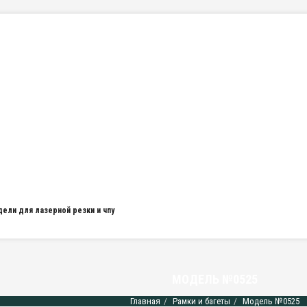
дели для лазерной резки и чпу
МОДЕЛЬ №0525
Главная
Рамки и багеты
Модель №0525