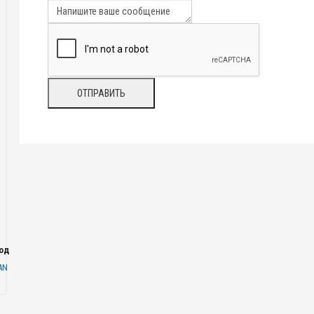
одаря
AN