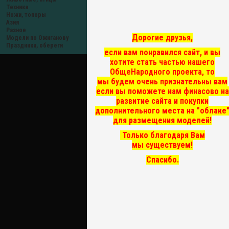
Техника
Ножи, топоры
Азия
Разное
Дорогие друзья,
Модели по Ожиганову
Праздники, обереги
если вам понравился сайт, и вы
хотите стать частью нашего
ОбщеНародного проекта, то
мы
будем очень признательны вам
если вы поможете нам финасово на
развитие сайта и покупки
дополнительного места на "облаке
для размещения моделей!
Только благодаря Вам
мы существуем!
Спасибо.