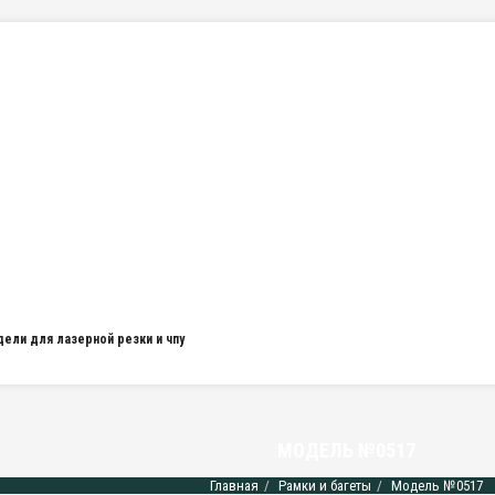
дели для лазерной резки и чпу
МОДЕЛЬ №0517
Главная
Рамки и багеты
Модель №0517