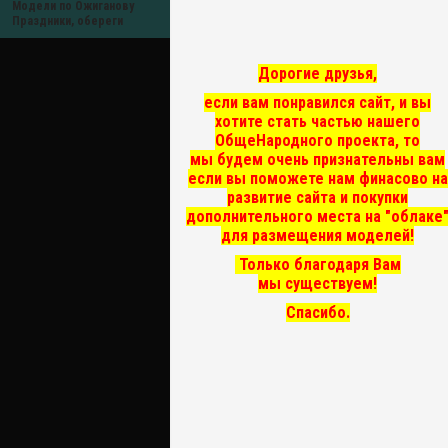
Модели по Ожиганову
Праздники, обереги
Дорогие друзья,
если вам понравился сайт, и вы
хотите стать частью нашего
ОбщеНародного проекта, то
мы
будем очень признательны вам
если вы поможете нам финасово на
развитие сайта и покупки
дополнительного места на "облаке
для размещения моделей!
Только благодаря Вам
мы существуем!
Спасибо.