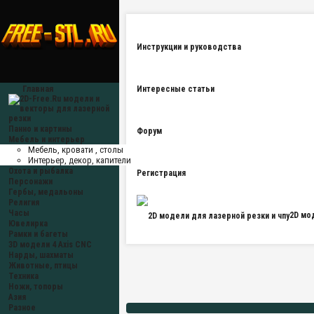
Инструкции и руководства
Главная
Интересные статьи
Панно и картины
Форум
Мебель и интерьер
Мебель, кровати , столы
Интерьер, декор, капители
Охота и рыбалка
Регистрация
Персонажи
Гербы, медальоны
Религия
Часы
2D мо
Ювелирка
Рамки и багеты
3D модели 4 Axis CNC
Нарды, шахматы
Животные, птицы
Техника
Ножи, топоры
Азия
Разное