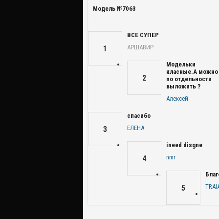
Модель №7063
ВСЕ СУПЕР
АРШАВИР
1
Модельки
класные.А можно
2
по отдельности
выложить ?
Алексей
спасибо
ЕЛЕНА
3
ineed disgne
nmr
4
Благ
TRAI
5