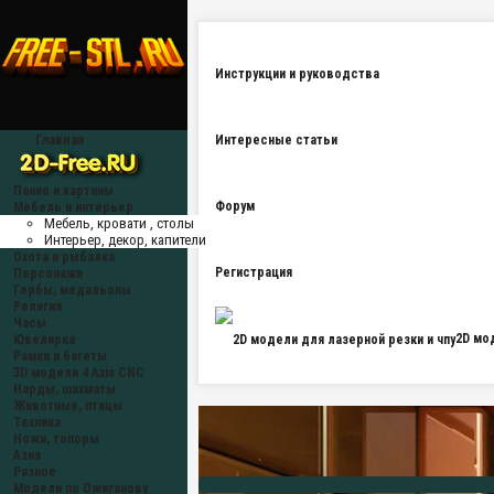
Инструкции и руководства
Главная
Интересные статьи
Панно и картины
Форум
Мебель и интерьер
Мебель, кровати , столы
Интерьер, декор, капители
Охота и рыбалка
Регистрация
Персонажи
Гербы, медальоны
Религия
Часы
2D мо
Ювелирка
Рамки и багеты
3D модели 4 Axis CNC
Нарды, шахматы
Животные, птицы
Техника
Ножи, топоры
Азия
Разное
Модели по Ожиганову