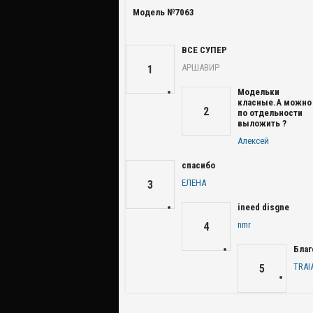
Модель №7063
ВСЕ СУПЕР
АРШАВИР
1
Модельки
класные.А можно
2
по отдельности
выложить ?
Алексей
спасибо
ЕЛЕНА
3
ineed disgne
nmr
4
Благ
TRAI
5