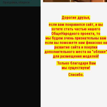
Праздники, обереги
Дорогие друзья,
если вам понравился сайт, и вы
хотите стать частью нашего
ОбщеНародного проекта, то
мы
будем очень признательны вам
если вы поможете нам финасово на
развитие сайта и покупки
дополнительного места на "облаке
для размещения моделей!
Только благодаря Вам
мы существуем!
Спасибо.