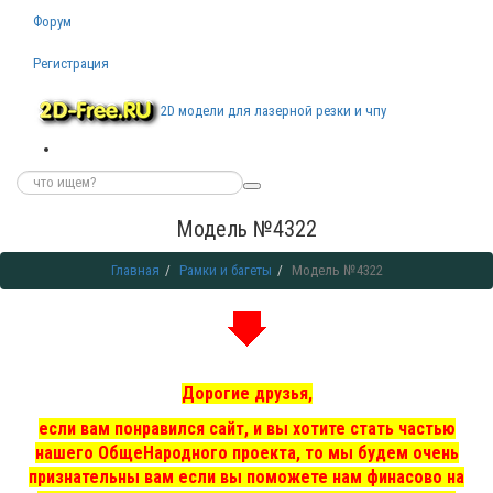
Форум
Регистрация
2D модели для лазерной резки и чпу
Модель №4322
Главная
Рамки и багеты
Модель №4322
Дорогие друзья,
если вам понравился сайт, и вы хотите стать частью
нашего ОбщеНародного проекта, то мы
будем очень
признательны вам если вы поможете нам финасово на