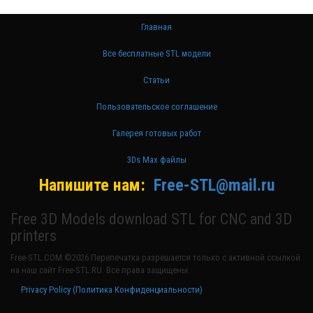
Главная
Все бесплатные STL модели
Статьи
Пользовательское соглашение
Галерея готовых работ
3Ds Max файлы
Напишите нам:
Free-STL@mail.ru
Free 3D Models download STL for CNC and 3D
printers
Free-STL.COM ©2026 Перепечатка разрешается только с активной ссылкой
на наш сайт Free-STL.RU. Все права защищены.
Privacy Policy (Политика Конфиденциальности)