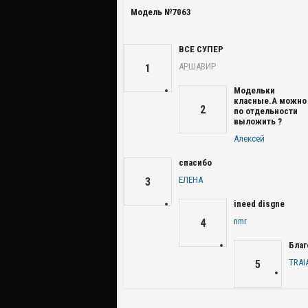
Модель №7063
ВСЕ СУПЕР
АРШАВИР
1
Модельки
класные.А можно
2
по отдельности
выложить ?
Алексей
спасибо
ЕЛЕНА
3
ineed disgne
nmr
4
Благ
TRAI
5