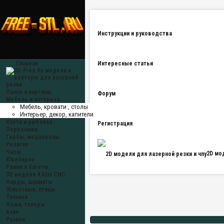
Инструкции и руководства
Главная
Интересные статьи
Панно и картины
Форум
Мебель и интерьер
Мебель, кровати , столы
Интерьер, декор, капители
Охота и рыбалка
Регистрация
Персонажи
Гербы, медальоны
Религия
Часы
2D мо
Ювелирка
Рамки и багеты
3D модели 4 Axis CNC
Нарды, шахматы
Животные, птицы
Техника
Ножи, топоры
Азия
Разное