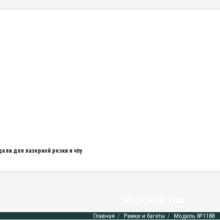
дели для лазерной резки и чпу
МОДЕЛЬ №1188
Главная
Рамки и багеты
Модель №1188