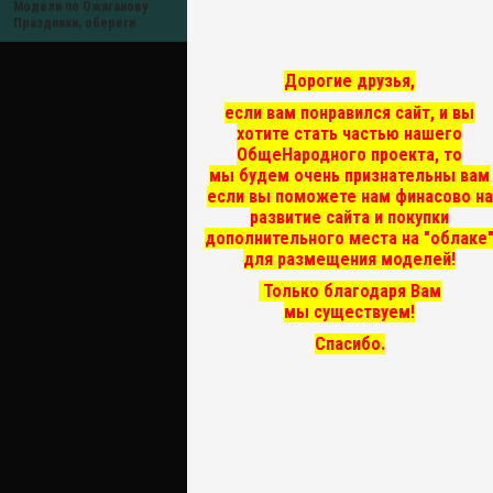
Модели по Ожиганову
Праздники, обереги
Дорогие друзья,
если вам понравился сайт, и вы
хотите стать частью нашего
ОбщеНародного проекта, то
мы
будем очень признательны вам
если вы поможете нам финасово на
развитие сайта и покупки
дополнительного места на "облаке
для размещения моделей!
Только благодаря Вам
мы существуем!
Спасибо.