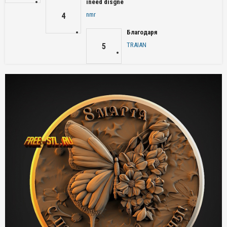
ineed disgne
nmr
4
Благодаря
TRAIAN
5