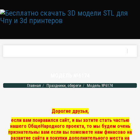
МОДЕЛЬ №6174
Главная
Праздники, обереги
Модель №6174
Дорогие друзья,
если вам понравился сайт, и вы хотите стать частью
нашего ОбщеНародного проекта, то мы
будем очень
признательны вам если вы поможете нам финасово на
развитие сайта и покупки дополнительного места на