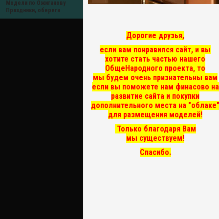
Модели по Ожиганову
Праздники, обереги
Дорогие друзья,
если вам понравился сайт, и вы
хотите стать частью нашего
ОбщеНародного проекта, то
мы
будем очень признательны вам
если вы поможете нам финасово на
развитие сайта и покупки
дополнительного места на "облаке
для размещения моделей!
Только благодаря Вам
мы существуем!
Спасибо.