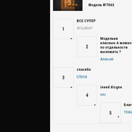
Модель №7063
ВСЕ СУПЕР
АРШАВИР
1
Модельки
класные.А можно
2
по отдельности
выложить ?
Алексей
спасибо
ЕЛЕНА
3
ineed disgne
nmr
4
Благ
TRAI
5