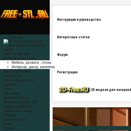
Инструкции и руководства
Главная
Интересные статьи
Панно и картины
Форум
Мебель и интерьер
Мебель, кровати , столы
Интерьер, декор, капители
Охота и рыбалка
Регистрация
Персонажи
Гербы, медальоны
Религия
Часы
2D модели для лазерной 
Ювелирка
Рамки и багеты
3D модели 4 Axis CNC
Нарды, шахматы
Животные, птицы
Техника
Ножи, топоры
Азия
Разное