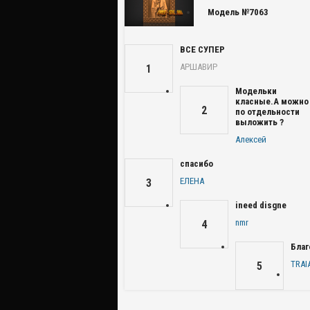
Модель №7063
ВСЕ СУПЕР
АРШАВИР
1
Модельки
класные.А можно
2
по отдельности
выложить ?
Алексей
спасибо
ЕЛЕНА
3
ineed disgne
nmr
4
Благ
TRAI
5