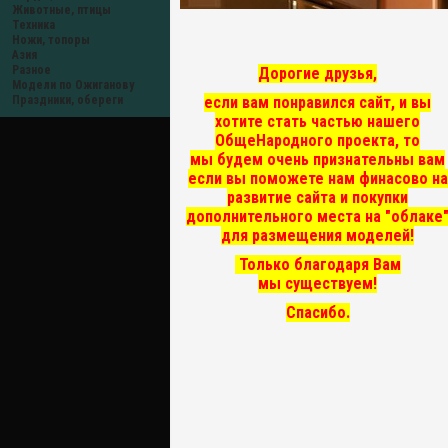
Животные, птицы
Техника
Ножи, топоры
Азия
Разное
Дорогие друзья,
Модели по Ожиганову
если вам понравился сайт, и вы
Праздники, обереги
хотите стать частью нашего
ОбщеНародного проекта, то
мы
будем очень признательны вам
если вы поможете нам финасово на
развитие сайта и покупки
дополнительного места на "облаке
для размещения моделей!
Только благодаря Вам
мы существуем!
Спасибо.