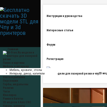
Инструкции и руководства
Интересные статьи
Форум
Главная
Регистрация
Панно и картины
Мебель и интерьер
Мебель, кровати , столы
Интерьер, декор, капители
2D мо
Охота и рыбалка
Персонажи
Гербы, медальоны
Религия
Часы
Ювелирка
Рамки и багеты
3D модели 4 Axis CNC
Нарды, шахматы