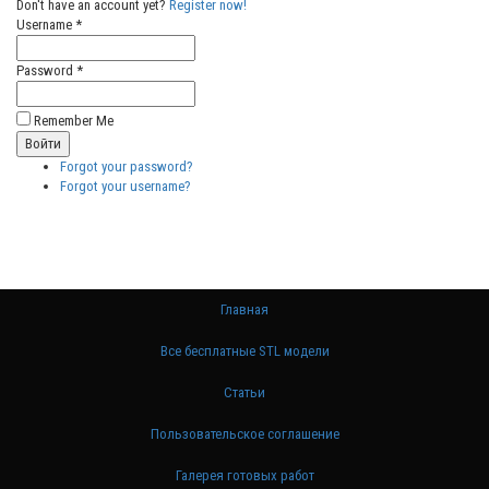
Don't have an account yet?
Register now!
Username *
Password *
Remember Me
Forgot your password?
Forgot your username?
Главная
Все бесплатные STL модели
Статьи
Пользовательское соглашение
Галерея готовых работ