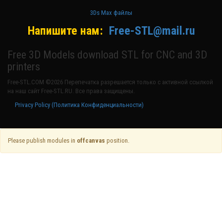
3Ds Max файлы
Напишите нам:
Free-STL@mail.ru
Free 3D Models download STL for CNC and 3D
printers
Free-STL.COM ©2026 Перепечатка разрешается только с активной ссылкой
на наш сайт Free-STL.RU. Все права защищены.
Privacy Policy (Политика Конфиденциальности)
Please publish modules in
offcanvas
position.