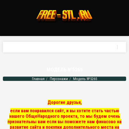
МОДЕЛЬ №5265
Главная
Персонажи
Модель №5265
Дорогие друзья,
если вам понравился сайт, и вы хотите стать частью
нашего ОбщеНародного проекта, то мы
будем очень
признательны вам если вы поможете нам финасово на
развитие сайта и покупки дополнительного места на