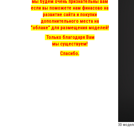
мы
будем очень признательны вам
если вы поможете нам финасово на
развитие сайта и покупки
дополнительного места на
"облаке" для размещения моделей!
Только благодаря Вам
мы существуем!
Спасибо.
3D модел