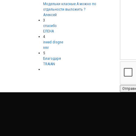
Модельки класные.А можно по
отдельности выложить ?
Алексей
3
спасибо
ЕЛЕНА
4
ineed disgne
nmr
5
Благодаря
TRAIAN