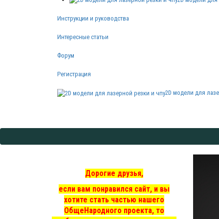
Инструкции и руководства
Интересные статьи
Форум
Регистрация
2D модели для лазе
Дорогие друзья,
если вам понравился сайт, и вы
хотите стать частью нашего
ОбщеНародного проекта, то