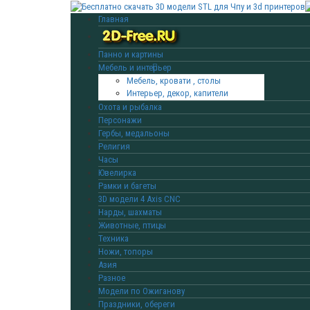
Главная
Панно и картины
Мебель и интерьер
Мебель, кровати , столы
Интерьер, декор, капители
Охота и рыбалка
Персонажи
Гербы, медальоны
Религия
Часы
Ювелирка
Рамки и багеты
3D модели 4 Axis CNC
Нарды, шахматы
Животные, птицы
Техника
Ножи, топоры
Азия
Разное
Модели по Ожиганову
Праздники, обереги