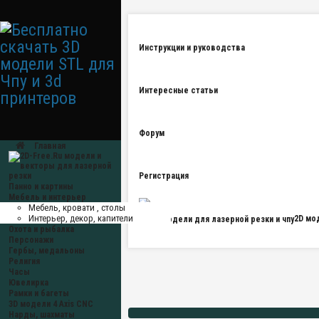
Инструкции и руководства
Интересные статьи
Форум
Главная
Регистрация
Панно и картины
Мебель и интерьер
Мебель, кровати , столы
Интерьер, декор, капители
2D мо
Охота и рыбалка
Персонажи
Гербы, медальоны
Религия
Часы
Ювелирка
Рамки и багеты
3D модели 4 Axis CNC
Нарды, шахматы