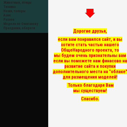
Животные, птицы
Техника
Ножи, топоры
Азия
Разное
Модели по Ожиганову
Праздники, обереги
Дорогие друзья,
если вам понравился сайт, и вы
хотите стать частью нашего
ОбщеНародного проекта, то
мы
будем очень признательны вам
если вы поможете нам финасово на
развитие сайта и покупки
дополнительного места на "облаке
для размещения моделей!
Только благодаря Вам
мы существуем!
Спасибо.