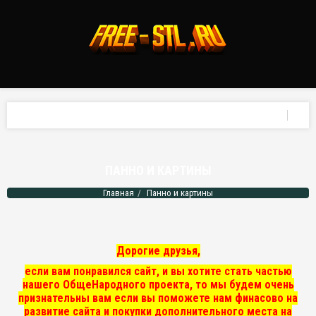
ПАННО И КАРТИНЫ
Главная
Панно и картины
Дорогие друзья,
если вам понравился сайт, и вы хотите стать частью
нашего ОбщеНародного проекта, то мы
будем очень
признательны вам если вы поможете нам финасово на
развитие сайта и покупки дополнительного места на