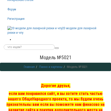
Форум
Регистрация
2D модели для лазерной
резки и чпу
Модель №5021
Главная
Панно и картины
Модель №5021
Дорогие друзья,
если вам понравился сайт, и вы хотите стать частью
нашего ОбщеНародного проекта, то мы
будем очень
признательны вам если вы поможете нам финасово на
развитие сайта и покупки дополнительного места на