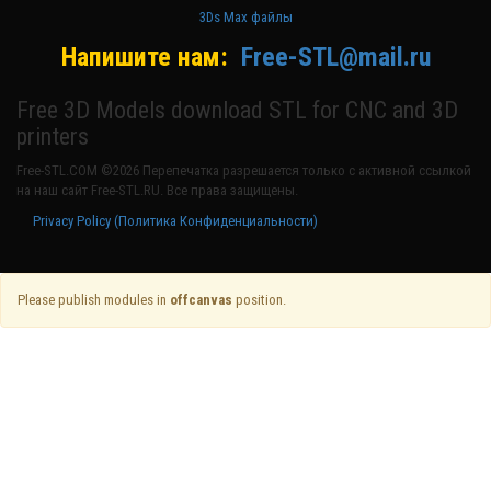
3Ds Max файлы
Напишите нам:
Free-STL@mail.ru
Free 3D Models download STL for CNC and 3D
printers
Free-STL.COM ©2026 Перепечатка разрешается только с активной ссылкой
на наш сайт Free-STL.RU. Все права защищены.
Privacy Policy (Политика Конфиденциальности)
Please publish modules in
offcanvas
position.