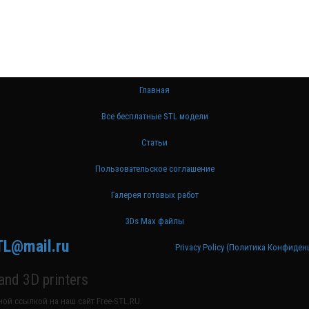
Главная
Все бесплатные STL модели
Статьи
Пользовательское соглашение
Галерея готовых работ
3Ds Max файлы
TL@mail.ru
Privacy Policy (Политика Конфиде
nd 3D printers
ой ссылкой на наш сайт Free-STL.RU.