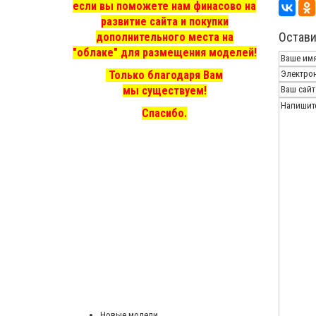
если вы поможете нам финасово на
развитие сайта и покупки
Остави
дополнительного места на
"облаке" для размещения моделей!
Только благодаря Вам
мы существуем!
Спасибо.
Новые модели