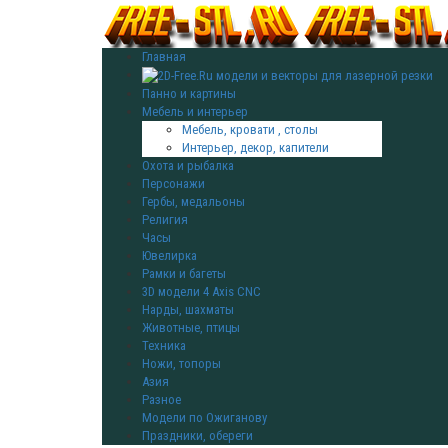
Главная
Панно и картины
Мебель и интерьер
Мебель, кровати , столы
Интерьер, декор, капители
Охота и рыбалка
Персонажи
Гербы, медальоны
Религия
Часы
Ювелирка
Рамки и багеты
3D модели 4 Axis CNC
Нарды, шахматы
Животные, птицы
Техника
Ножи, топоры
Азия
Разное
Модели по Ожиганову
Праздники, обереги