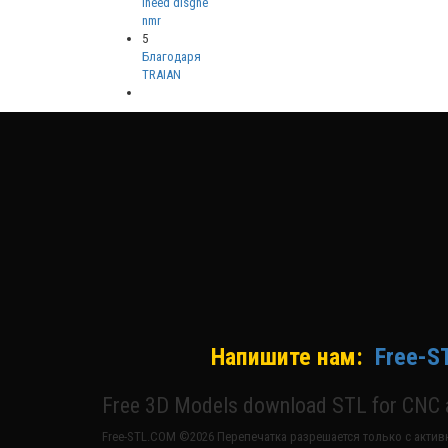
ineed disgne
nmr
5
Благодаря
TRAIAN
Напишите нам:
Free-S
Free 3D Models download STL for CNC a
Free-STL.COM ©2026 Перепечатка разрешается только с активн