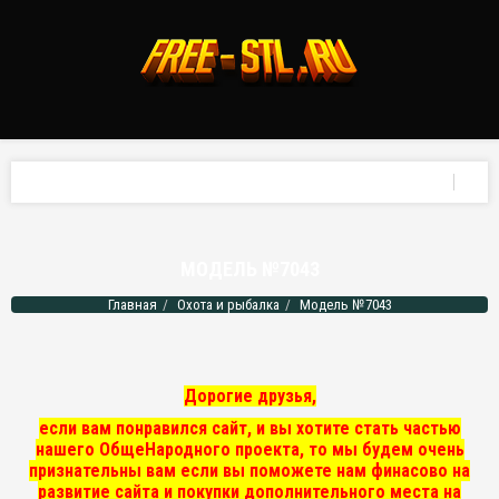
МОДЕЛЬ №7043
Главная
Охота и рыбалка
Модель №7043
Дорогие друзья,
если вам понравился сайт, и вы хотите стать частью
нашего ОбщеНародного проекта, то мы
будем очень
признательны вам если вы поможете нам финасово на
развитие сайта и покупки дополнительного места на