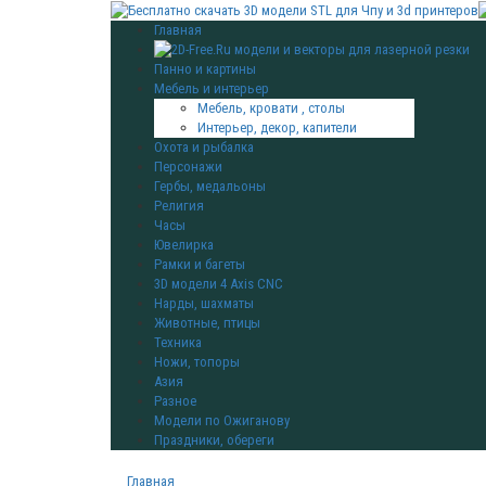
Главная
Панно и картины
Мебель и интерьер
Мебель, кровати , столы
Интерьер, декор, капители
Охота и рыбалка
Персонажи
Гербы, медальоны
Религия
Часы
Ювелирка
Рамки и багеты
3D модели 4 Axis CNC
Нарды, шахматы
Животные, птицы
Техника
Ножи, топоры
Азия
Разное
Модели по Ожиганову
Праздники, обереги
Главная