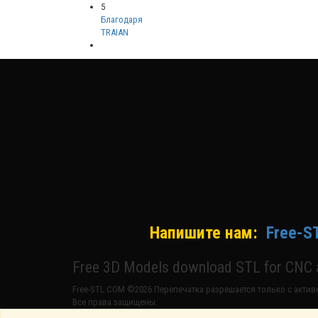
5
Благодаря
TRAIAN
Напишите нам:
Free-S
Free 3D Models download STL for CNC a
Free-STL.COM ©2026 Перепечатка разрешается только с активн
Все права защищены.