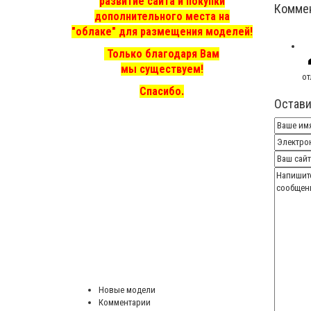
развитие сайта и покупки
Комме
дополнительного места на
"облаке" для размещения моделей!
Только благодаря Вам
мы существуем!
от
Спасибо.
Остави
Новые модели
Комментарии