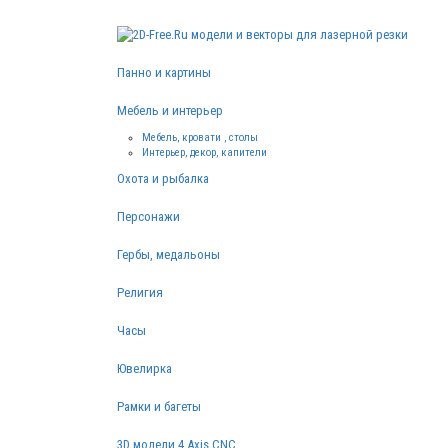
Панно и картины
Мебель и интерьер
Мебель, кровати , столы
Интерьер, декор, капители
Охота и рыбалка
Персонажи
Гербы, медальоны
Религия
Часы
Ювелирка
Рамки и багеты
3D модели 4 Axis CNC