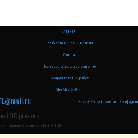
Главная
Все бесплатные STL модели
Статьи
Пользовательское соглашение
Галерея готовых работ
3Ds Max файлы
TL@mail.ru
Privacy Policy (Политика Конфиде
nd 3D printers
ой ссылкой на наш сайт Free-STL.RU.