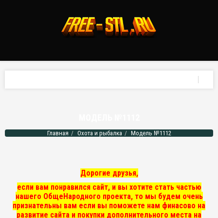
МОДЕЛЬ №1112
Главная
Охота и рыбалка
Модель №1112
Дорогие друзья,
если вам понравился сайт, и вы хотите стать частью
нашего ОбщеНародного проекта, то мы
будем очень
признательны вам если вы поможете нам финасово на
развитие сайта и покупки дополнительного места на