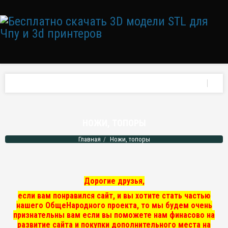
НОЖИ, ТОПОРЫ
Главная
Ножи, топоры
Дорогие друзья,
если вам понравился сайт, и вы хотите стать частью
нашего ОбщеНародного проекта, то мы
будем очень
признательны вам если вы поможете нам финасово на
развитие сайта и покупки дополнительного места на