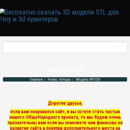
МОДЕЛЬ №5726
Главная
Ножи, топоры
Модель №5726
Дорогие друзья,
если вам понравился сайт, и вы хотите стать частью
нашего ОбщеНародного проекта, то мы
будем очень
признательны вам если вы поможете нам финасово на
развитие сайта и покупки дополнительного места на