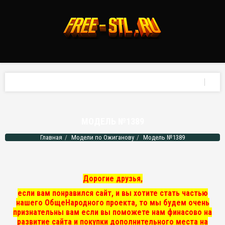
МОДЕЛЬ №1389
Главная
Модели по Ожиганову
Модель №1389
Дорогие друзья,
если вам понравился сайт, и вы хотите стать частью
нашего ОбщеНародного проекта, то мы
будем очень
признательны вам если вы поможете нам финасово на
развитие сайта и покупки дополнительного места на