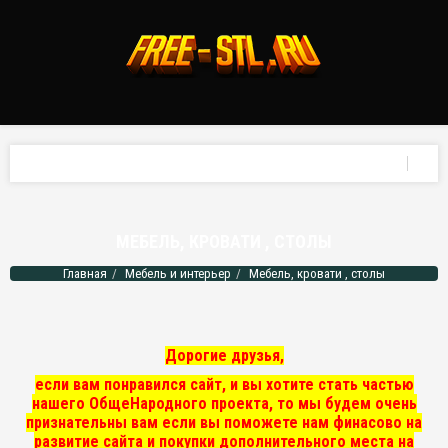
МЕБЕЛЬ, КРОВАТИ , СТОЛЫ
Главная
Мебель и интерьер
Мебель, кровати , столы
Дорогие друзья,
если вам понравился сайт, и вы хотите стать частью
нашего ОбщеНародного проекта, то мы
будем очень
признательны вам если вы поможете нам финасово на
развитие сайта и покупки дополнительного места на