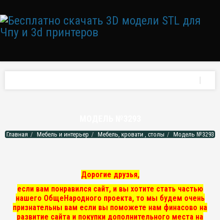
МОДЕЛЬ №3293
Главная
Мебель и интерьер
Мебель, кровати , столы
Модель №3293
Дорогие друзья,
если вам понравился сайт, и вы хотите стать частью
нашего ОбщеНародного проекта, то мы
будем очень
признательны вам если вы поможете нам финасово на
развитие сайта и покупки дополнительного места на