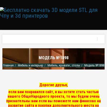
МОДЕЛЬ №1898
Главная
Мебель и интерьер
Мебель, кровати , столы
Модель №1898
Дорогие друзья,
если вам понравился сайт, и вы хотите стать частью
нашего ОбщеНародного проекта, то мы
будем очень
признательны вам если вы поможете нам финасово на
развитие сайта и покупки дополнительного места на