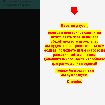
Модели по Ожиганову
Праздники, обереги
Дорогие друзья,
если вам понравился сайт, и вы
хотите стать частью нашего
ОбщеНародного проекта, то
мы
будем очень признательны вам
если вы поможете нам финасово на
развитие сайта и покупки
дополнительного места на "облаке
для размещения моделей!
Только благодаря Вам
мы существуем!
Спасибо.