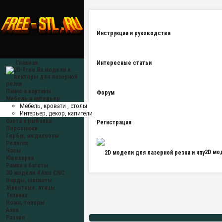
Инструкции и руководства
Главная
Интересные статьи
Панно и картины
Форум
Мебель и интерьер
Мебель, кровати , столы
Интерьер, декор, капители
Охота и рыбалка
Регистрация
Персонажи
Гербы, медальоны
Религия
Часы
2D мо
Ювелирка
Рамки и багеты
3D модели 4 Axis CNC
Нарды, шахматы
Животные, птицы
Техника
Ножи, топоры
Азия
Разное