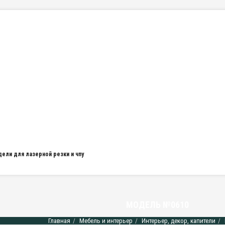
дели для лазерной резки и чпу
МОДЕЛЬ №0610
Главная
Мебель и интерьер
Интерьер, декор, капители