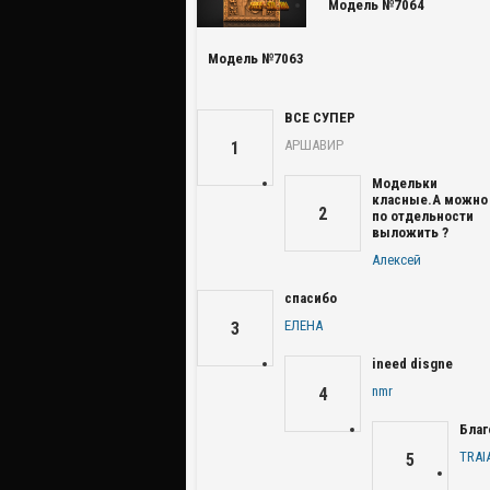
Модель №7064
Модель №7063
ВСЕ СУПЕР
АРШАВИР
1
Модельки
класные.А можно
2
по отдельности
выложить ?
Алексей
спасибо
ЕЛЕНА
3
ineed disgne
nmr
4
Благ
TRAI
5