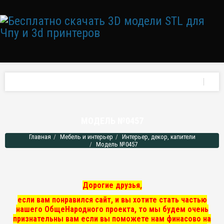
МОДЕЛЬ №0457
Главная
Мебель и интерьер
Интерьер, декор, капители
Модель №0457
Дорогие друзья,
если вам понравился сайт, и вы хотите стать частью
нашего ОбщеНародного проекта, то мы
будем очень
признательны вам если вы поможете нам финасово на