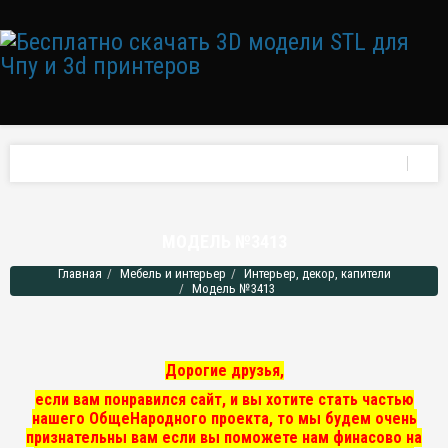
МОДЕЛЬ №3413
Главная
Мебель и интерьер
Интерьер, декор, капители
Модель №3413
Дорогие друзья,
если вам понравился сайт, и вы хотите стать частью
нашего ОбщеНародного проекта, то мы
будем очень
признательны вам если вы поможете нам финасово на