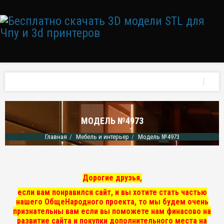
МОДЕЛЬ №4973
Главная
Мебель и интерьер
Модель №4973
Дорогие друзья,
если вам понравился сайт, и вы хотите стать частью
нашего ОбщеНародного проекта, то мы
будем очень
признательны вам если вы поможете нам финасово на
развитие сайта и покупки дополнительного места на