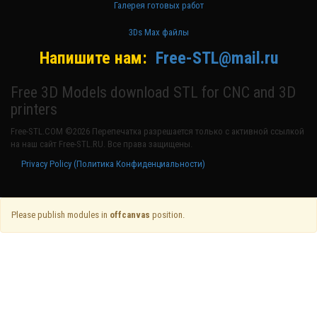
Галерея готовых работ
3Ds Max файлы
Напишите нам:
Free-STL@mail.ru
Free 3D Models download STL for CNC and 3D
printers
Free-STL.COM ©2026 Перепечатка разрешается только с активной ссылкой
на наш сайт Free-STL.RU. Все права защищены.
Privacy Policy (Политика Конфиденциальности)
Please publish modules in
offcanvas
position.