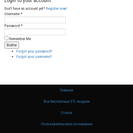
Login to your account
Don't have an account yet?
Register now!
Username *
Password *
Remember Me
Forgot your password?
Forgot your username?
Главная
Все бесплатные STL модели
Статьи
Пользовательское соглашение