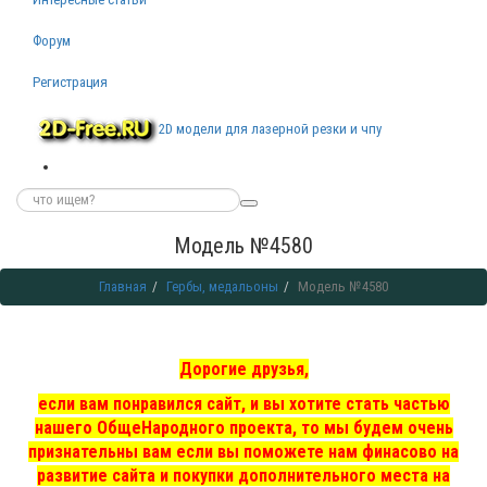
Форум
Регистрация
2D модели для лазерной резки и чпу
Модель №4580
Главная
Гербы, медальоны
Модель №4580
Дорогие друзья,
если вам понравился сайт, и вы хотите стать частью
нашего ОбщеНародного проекта, то мы
будем очень
признательны вам если вы поможете нам финасово на
развитие сайта и покупки дополнительного места на