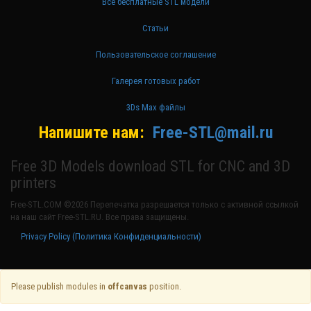
Все бесплатные STL модели
Статьи
Пользовательское соглашение
Галерея готовых работ
3Ds Max файлы
Напишите нам:
Free-STL@mail.ru
Free 3D Models download STL for CNC and 3D
printers
Free-STL.COM ©2026 Перепечатка разрешается только с активной ссылкой
на наш сайт Free-STL.RU. Все права защищены.
Privacy Policy (Политика Конфиденциальности)
Please publish modules in
offcanvas
position.