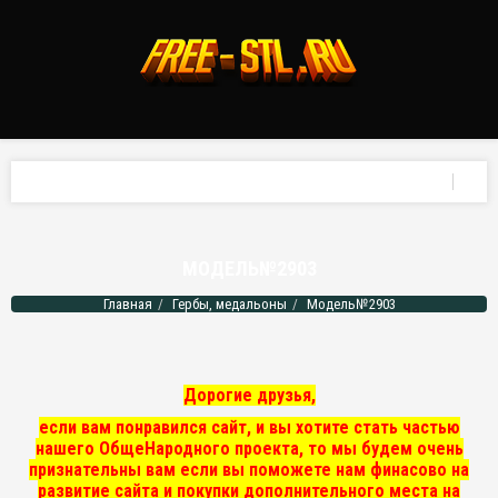
МОДЕЛЬ№2903
Главная
Гербы, медальоны
Модель№2903
Дорогие друзья,
если вам понравился сайт, и вы хотите стать частью
нашего ОбщеНародного проекта, то мы
будем очень
признательны вам если вы поможете нам финасово на
развитие сайта и покупки дополнительного места на