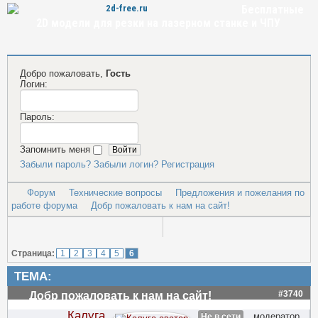
Бесплатные
2D модели для резки на лазерном станке и ЧПУ
Добро пожаловать,
Гость
Логин:
Пароль:
Запомнить меня
Забыли пароль?
Забыли логин?
Регистрация
Форум
Технические вопросы
Предложения и пожелания по
работе форума
Добр пожаловать к нам на сайт!
Страница:
1
2
3
4
5
6
ТЕМА:
#3740
Добр пожаловать к нам на сайт!
Калуга
модератор
Не в сети