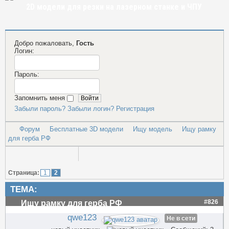
2D модели для резки на лазерном станке и ЧПУ
Добро пожаловать,
Гость
Логин:
Пароль:
Запомнить меня
Забыли пароль?
Забыли логин?
Регистрация
Форум
Бесплатные 3D модели
Ищу модель
Ищу рамку
для герба РФ
Страница:
1
2
ТЕМА:
#826
Ищу рамку для герба РФ
qwe123
Не в сети