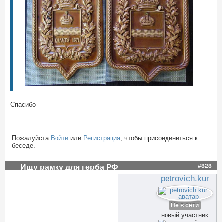
Спасибо
Пожалуйста
Войти
или
Регистрация
, чтобы присоединиться к
беседе.
#828
Ищу рамку для герба РФ
petrovich.kur
Не в сети
новый участник