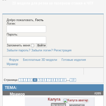
2D модели для резки на лазерном станке и ЧПУ
Добро пожаловать,
Гость
Логин:
Пароль:
Запомнить меня
Забыли пароль?
Забыли логин?
Регистрация
Форум
Бесплатные 3D модели
Готовые изделия
Мрамор
...
Страница:
1
2
3
4
5
6
7
8
9
10
19
ТЕМА:
#205
Мрамор
Калуга
модератор
Не в сети