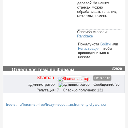
дерево? На наших
станках можно
обрабатывать пластик,
металлы, камень...
Спасибо сказали:
Randtake
Пожалуйста
Войти
или
Регистрация
, чтобы
присоединиться к
беседе.
#2920
Отдельная тема по фрезам
Shaman
Не в сети
администратор
Сообщений: 95
Репутация: 7
Спасибо получено: 131
free-stl.ru/forum-stl-free/frezy-i-soput...nstrumenty-dlya-chpu