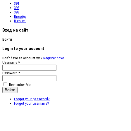
391
392
393
Вперёд
В конец
Вход на сайт
Войти
Login to your account
Don't have an account yet?
Register now!
Username *
Password *
Remember Me
Forgot your password?
Forgot your username?