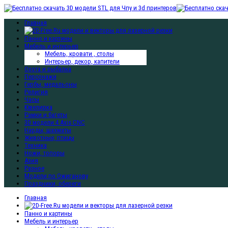
Главная
Панно и картины
Мебель и интерьер
Мебель, кровати , столы
Интерьер, декор, капители
Охота и рыбалка
Персонажи
Гербы, медальоны
Религия
Часы
Ювелирка
Рамки и багеты
3D модели 4 Axis CNC
Нарды, шахматы
Животные, птицы
Техника
Ножи, топоры
Азия
Разное
Модели по Ожиганову
Праздники, обереги
Главная
Панно и картины
Мебель и интерьер