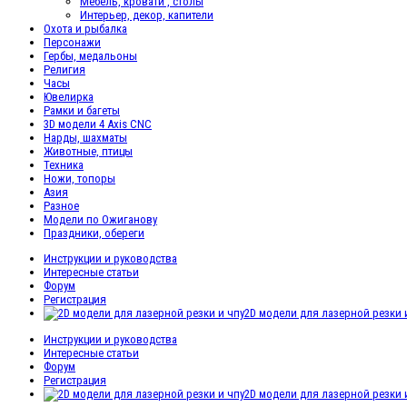
Мебель, кровати , столы
Интерьер, декор, капители
Охота и рыбалка
Персонажи
Гербы, медальоны
Религия
Часы
Ювелирка
Рамки и багеты
3D модели 4 Axis CNC
Нарды, шахматы
Животные, птицы
Техника
Ножи, топоры
Азия
Разное
Модели по Ожиганову
Праздники, обереги
Инструкции и руководства
Интересные статьи
Форум
Регистрация
2D модели для лазерной резки 
Инструкции и руководства
Интересные статьи
Форум
Регистрация
2D модели для лазерной резки 