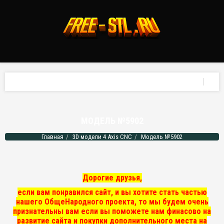
МОДЕЛЬ №5902
Главная
3D модели 4 Axis CNC
Модель №5902
Дорогие друзья,
если вам понравился сайт, и вы хотите стать частью
нашего ОбщеНародного проекта, то мы
будем очень
признательны вам если вы поможете нам финасово на
развитие сайта и покупки дополнительного места на