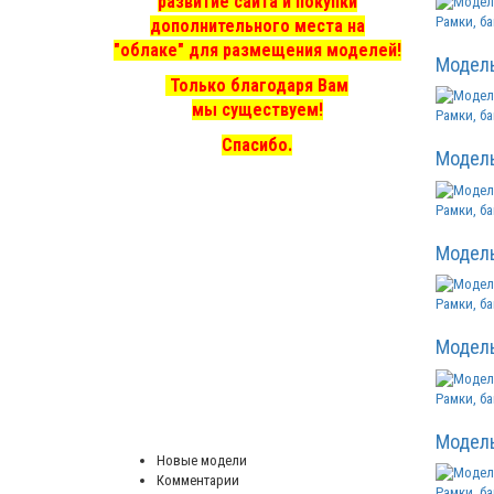
развитие сайта и покупки
Рамки, ба
дополнительного места на
"облаке" для размещения моделей!
Модел
Только благодаря Вам
мы существуем!
Рамки, ба
Спасибо.
Модел
Рамки, ба
Модел
Рамки, ба
Модел
Рамки, ба
Модел
Новые модели
Комментарии
Рамки, ба