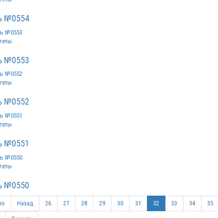
ь №0554
геты
ь №0553
геты
ь №0552
геты
ь №0551
геты
ь №0550
ло
Назад
26
27
28
29
30
31
32
33
34
35