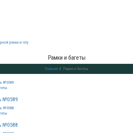
рной резки и чпу
Рамки и багеты
Главная
Рамки и багеты
геты
ь №0589
геты
ь №0588