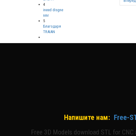
Вперёд
4
ineed disgne
nmr
5
Благодаря
TRAIAN
Напишите нам:
Free-S
Free 3D Models download STL for CNC a