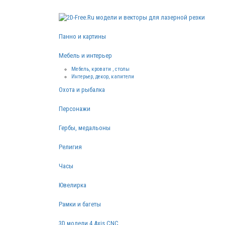
Панно и картины
Мебель и интерьер
Мебель, кровати , столы
Интерьер, декор, капители
Охота и рыбалка
Персонажи
Гербы, медальоны
Религия
Часы
Ювелирка
Рамки и багеты
3D модели 4 Axis CNC