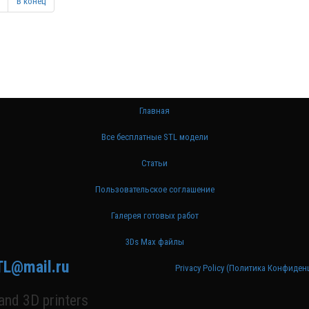
В конец
Главная
Все бесплатные STL модели
Статьи
Пользовательское соглашение
Галерея готовых работ
3Ds Max файлы
TL@mail.ru
Privacy Policy (Политика Конфиде
nd 3D printers