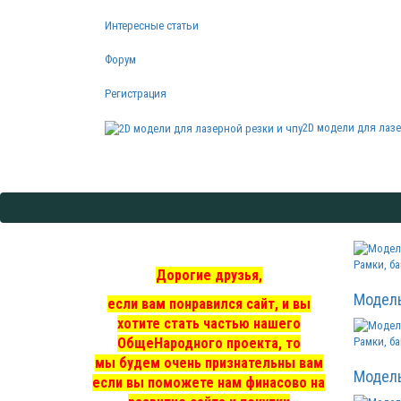
Интересные статьи
Форум
Регистрация
2D модели для лазе
Рамки, ба
Дорогие друзья,
Модел
если вам понравился сайт, и вы
хотите стать частью нашего
ОбщеНародного проекта, то
Рамки, ба
мы
будем очень признательны вам
Модел
если вы поможете нам финасово на