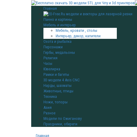
Главная
Панно и картины
Мебель и интерьер
Мебель, кровати , столы
Интерьер, декор, капители
Охота и рыбалка
Персонажи
Гербы, медальоны
Религия
Часы
Ювелирка
Рамки и багеты
3D модели 4 Axis CNC
Нарды, шахматы
Животные, птицы
Техника
Ножи, топоры
Азия
Разное
Модели по Ожиганову
Праздники, обереги
Главная