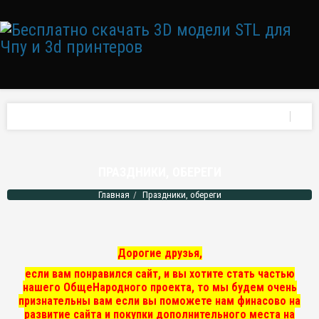
ПРАЗДНИКИ, ОБЕРЕГИ
Главная
Праздники, обереги
Дорогие друзья,
если вам понравился сайт, и вы хотите стать частью
нашего ОбщеНародного проекта, то мы
будем очень
признательны вам если вы поможете нам финасово на
развитие сайта и покупки дополнительного места на