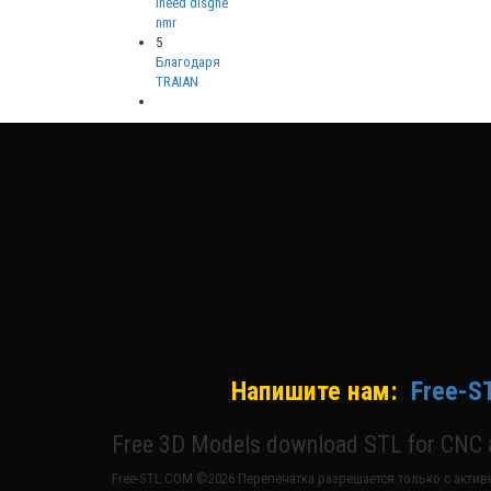
ineed disgne
nmr
5
Благодаря
TRAIAN
Напишите нам:
Free-S
Free 3D Models download STL for CNC a
Free-STL.COM ©2026 Перепечатка разрешается только с активн