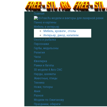
Главная
Панно и картины
Мебель и интерьер
Мебель, кровати , столы
Интерьер, декор, капители
Охота и рыбалка
Персонажи
Гербы, медальоны
Религия
Часы
Ювелирка
Рамки и багеты
3D модели 4 Axis CNC
Нарды, шахматы
Животные, птицы
Техника
Ножи, топоры
Азия
Разное
Модели по Ожиганову
Праздники, обереги