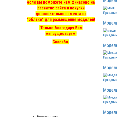
Модел
если вы поможете нам финасово на
развитие сайта и покупки
Праздник
дополнительного места на
"облаке" для размещения моделей!
Модел
Только благодаря Вам
мы существуем!
Праздник
Спасибо.
Модел
Праздник
Модел
Праздник
Модел
Праздник
Модел
Новые модели