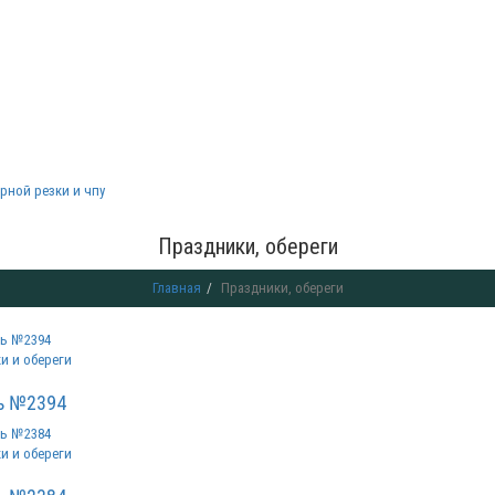
рной резки и чпу
Праздники, обереги
Главная
Праздники, обереги
и и обереги
ь №2394
и и обереги