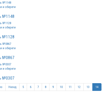
и и обереги
ь №1148
и и обереги
ь №1128
и и обереги
ь №0867
и и обереги
ь №0307
ло
Назад
5
6
7
8
9
10
11
12
13
14