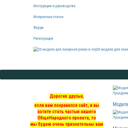
Инструкции и руководства
Интересные статьи
Форум
Регистрация
2D модели для лазе
Праздник
Дорогие друзья,
Модел
если вам понравился сайт, и вы
хотите стать частью нашего
ОбщеНародного проекта, то
Праздник
мы
будем очень признательны вам