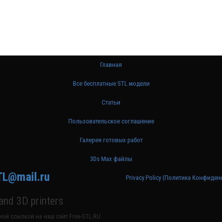
Главная
Все бесплатные STL модели
Статьи
Пользовательское соглашение
Галерея готовых работ
3Ds Max файлы
TL@mail.ru
Privacy Policy (Политика Конфиде
nd 3D printers
ой ссылкой на наш сайт Free-STL.RU.