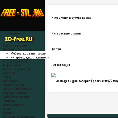
Инструкции и руководства
Главная
Интересные статьи
Панно и картины
Форум
Мебель и интерьер
Мебель, кровати , столы
Интерьер, декор, капители
Охота и рыбалка
Регистрация
Персонажи
Гербы, медальоны
Религия
Часы
2D мо
Ювелирка
Рамки и багеты
3D модели 4 Axis CNC
Нарды, шахматы
Животные, птицы
Техника
Ножи, топоры
Азия
Разное
Модели по Ожиганову