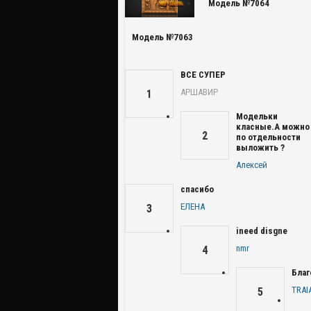
Модель №7064
Модель №7063
ВСЕ СУПЕР
АРШАВИР
1
Модельки
класные.А можно
2
по отдельности
выложить ?
Алексей
спасибо
ЕЛЕНА
3
ineed disgne
nmr
4
Благ
TRAI
5