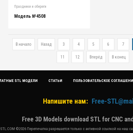
Праздники и обереги
Модель №4508
В начало
Назад
3
4
5
6
7
11
12
Вперёд
В конец
ЛАТНЫЕ STL МОДЕЛИ
СТАТЬИ
ПОЛЬЗОВАТЕЛЬСКОЕ СОГЛАШЕН
Напишите нам:
Free-STL@mai
Free 3D Models download STL for CNC and
-STL.COM ©2026 Перепечатка разрешается только с активной ссылкой на наш сай