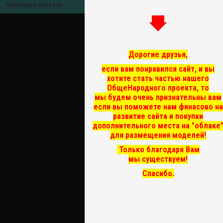
Праздники, обереги
Дорогие друзья,
если вам понравился сайт, и вы
хотите стать частью нашего
ОбщеНародного проекта, то
мы
будем очень признательны вам
если вы поможете нам финасово на
развитие сайта и покупки
дополнительного места на "облаке
для размещения моделей!
Только благодаря Вам
мы существуем!
Спасибо.