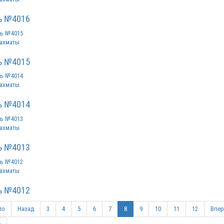
ь №4016
ахматы
ь №4015
ахматы
ь №4014
ахматы
ь №4013
ахматы
ь №4012
ло
Назад
3
4
5
6
7
8
9
10
11
12
Впер