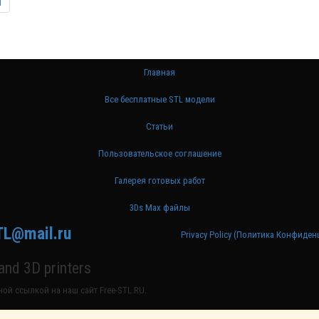
ц
Главная
Все бесплатные STL модели
Статьи
Пользовательское соглашение
Галерея готовых работ
3Ds Max файлы
TL@mail.ru
Privacy Policy (Политика Конфиде
nd 3D printers
ой ссылкой на наш сайт Free-STL.RU.