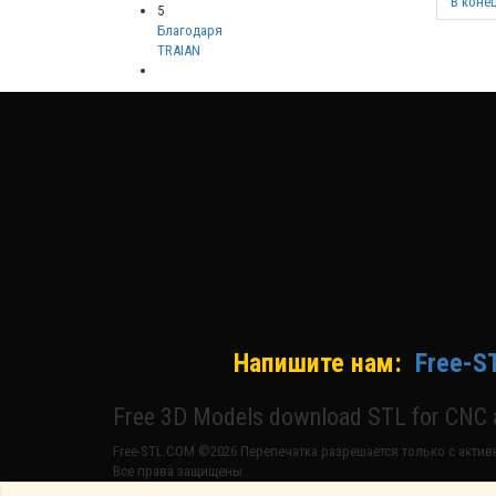
В коне
5
Благодаря
TRAIAN
Напишите нам:
Free-S
Free 3D Models download STL for CNC a
Free-STL.COM ©2026 Перепечатка разрешается только с активн
Все права защищены.