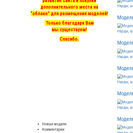
развитие сайта и покупки
Нарды, ш
дополнительного места на
"облаке" для размещения моделей!
Модел
Только благодаря Вам
мы существуем!
Нарды, ш
Спасибо.
Модел
Нарды, ш
Модел
Нарды, ш
Модел
Нарды, ш
Модел
Новые модели
Комментарии
Нарды, ш