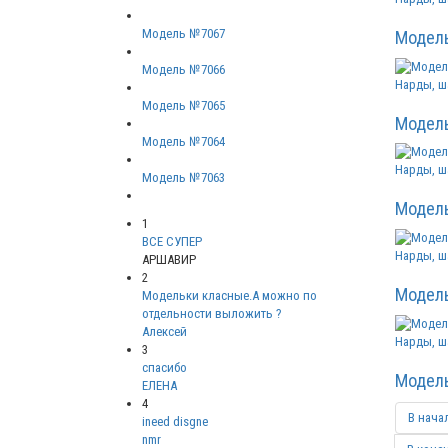
Модель №7067
Модел
Модель №7066
Нарды, ш
Модель №7065
Модел
Модель №7064
Нарды, ш
Модель №7063
Модел
1
ВСЕ СУПЕР
Нарды, ш
АРШАВИР
2
Модел
Модельки класные.А можно по
отдельности выложить ?
Алексей
Нарды, ш
3
спасибо
Модел
ЕЛЕНА
4
В нача
ineed disgne
nmr