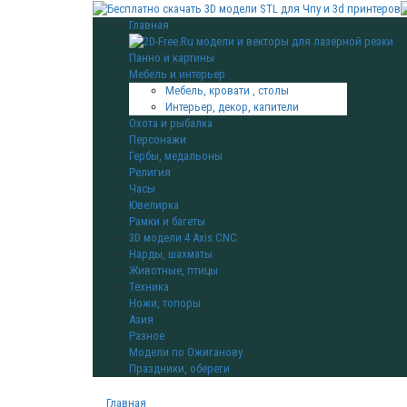
Главная
Панно и картины
Мебель и интерьер
Мебель, кровати , столы
Интерьер, декор, капители
Охота и рыбалка
Персонажи
Гербы, медальоны
Религия
Часы
Ювелирка
Рамки и багеты
3D модели 4 Axis CNC
Нарды, шахматы
Животные, птицы
Техника
Ножи, топоры
Азия
Разное
Модели по Ожиганову
Праздники, обереги
Главная