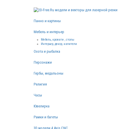
Панно и картины
Мебель и интерьер
Мебель, кровати , столы
Интерьер, декор, капители
Охота и рыбалка
Персонажи
Гербы, медальоны
Религия
Часы
Ювелирка
Рамки и багеты
3D модели 4 Axis CNC