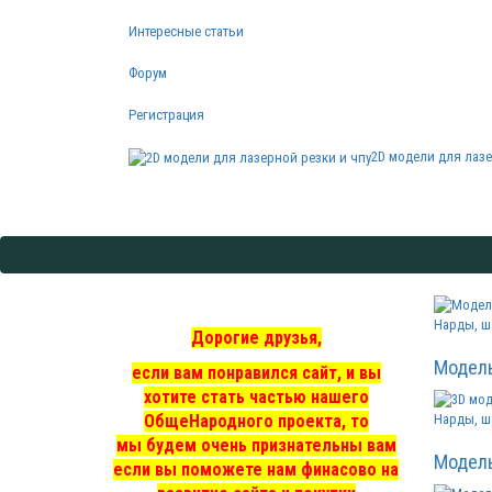
Интересные статьи
Форум
Регистрация
2D модели для лазе
Нарды, ш
Дорогие друзья,
Модел
если вам понравился сайт, и вы
хотите стать частью нашего
ОбщеНародного проекта, то
Нарды, ш
мы
будем очень признательны вам
Модел
если вы поможете нам финасово на