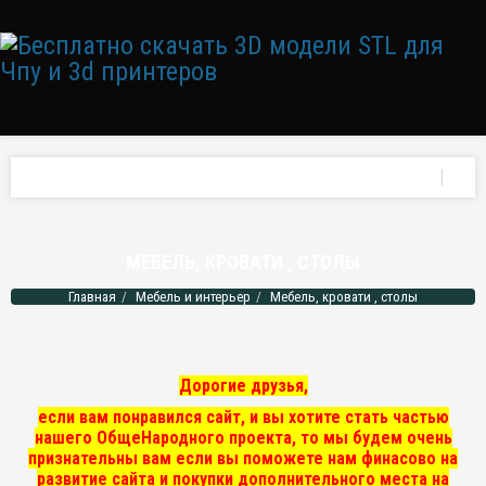
МЕБЕЛЬ, КРОВАТИ , СТОЛЫ
Главная
Мебель и интерьер
Мебель, кровати , столы
Дорогие друзья,
если вам понравился сайт, и вы хотите стать частью
нашего ОбщеНародного проекта, то мы
будем очень
признательны вам если вы поможете нам финасово на
развитие сайта и покупки дополнительного места на