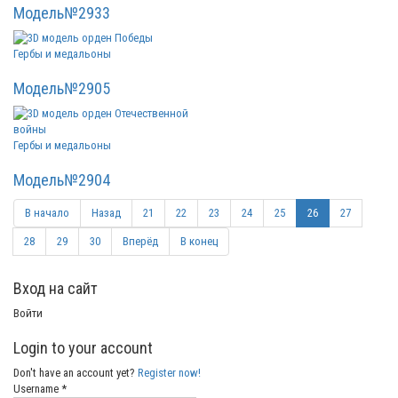
Модель№2933
Гербы и медальоны
Модель№2905
Гербы и медальоны
Модель№2904
В начало
Назад
21
22
23
24
25
26
27
28
29
30
Вперёд
В конец
Вход на сайт
Войти
Login to your account
Don't have an account yet?
Register now!
Username *