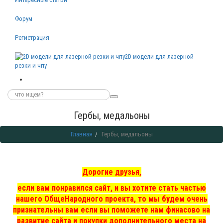
Форум
Регистрация
2D модели для лазерной
резки и чпу
Гербы, медальоны
Главная
Гербы, медальоны
Дорогие друзья,
если вам понравился сайт, и вы хотите стать частью
нашего ОбщеНародного проекта, то мы
будем очень
признательны вам если вы поможете нам финасово на
развитие сайта и покупки дополнительного места на