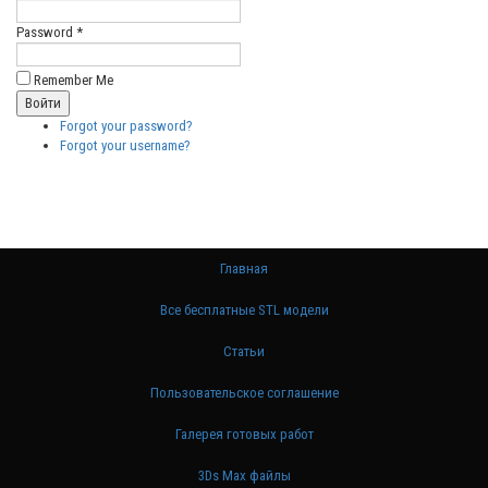
Password *
Remember Me
Forgot your password?
Forgot your username?
Главная
Все бесплатные STL модели
Статьи
Пользовательское соглашение
Галерея готовых работ
3Ds Max файлы