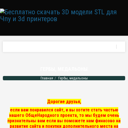
ГЕРБЫ, МЕДАЛЬОНЫ
Главная
Гербы, медальоны
Дорогие друзья,
если вам понравился сайт, и вы хотите стать частью
нашего ОбщеНародного проекта, то мы
будем очень
признательны вам если вы поможете нам финасово на
развитие сайта и покупки дополнительного места на