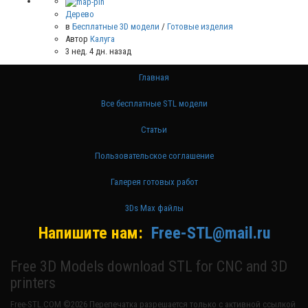
Дерево
в
Бесплатные 3D модели
/
Готовые изделия
Автор
Калуга
3 нед. 4 дн. назад
Главная
Все бесплатные STL модели
Статьи
Пользовательское соглашение
Галерея готовых работ
3Ds Max файлы
Напишите нам:
Free-STL@mail.ru
Free 3D Models download STL for CNC and 3D
printers
Free-STL.COM ©2026 Перепечатка разрешается только с активной ссылкой