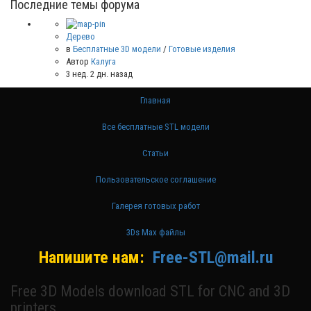
Последние темы форума
Дерево
в
Бесплатные 3D модели
/
Готовые изделия
Автор
Калуга
3 нед. 2 дн. назад
Главная
Все бесплатные STL модели
Статьи
Пользовательское соглашение
Галерея готовых работ
3Ds Max файлы
Напишите нам:
Free-STL@mail.ru
Free 3D Models download STL for CNC and 3D
printers