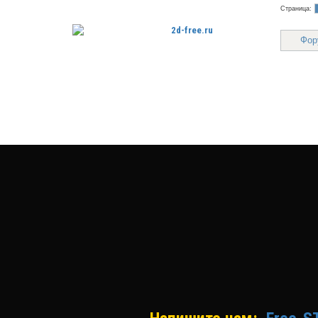
Страница:
Фор
Бесплатные 2D модели для резки
на лазерном станке и ЧПУ