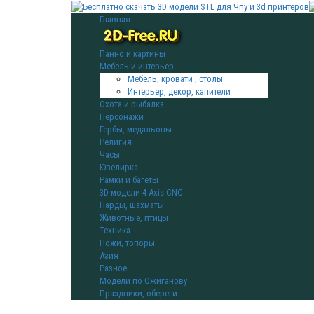
Главная
Панно и картины
Мебель и интерьер
Мебель, кровати , столы
Интерьер, декор, капители
Охота и рыбалка
Персонажи
Гербы, медальоны
Религия
Часы
Ювелирка
Рамки и багеты
3D модели 4 Axis CNC
Нарды, шахматы
Животные, птицы
Техника
Ножи, топоры
Азия
Разное
Модели по Ожиганову
Праздники, обереги