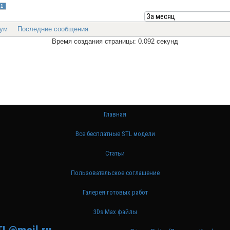
1
ум
Последние сообщения
Время создания страницы: 0.092 секунд
Главная
Все бесплатные STL модели
Статьи
Пользовательское соглашение
Галерея готовых работ
3Ds Max файлы