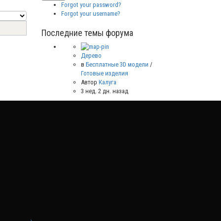
Forgot your password?
Forgot your username?
Последние темы форума
Дерево
в
Бесплатные 3D модели
/
Готовые изделия
Автор
Калуга
3 нед. 2 дн. назад